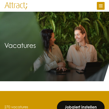
Vacatures
Ik zoek werk
Ik zoek personeel
Over Attract
Contact
Vacatures
Werken bij
Nieuws
Attractuur
Jobalert instellen
270 vacatures