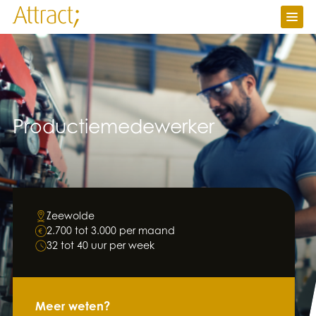
Vacatures
Ik zoek werk
Ik zoek personeel
Over Attract
Contact
Productiemedewerker
Werken bij
Nieuws
Attractuur
Zeewolde
2.700 tot 3.000 per maand
32 tot 40 uur per week
Meer weten?