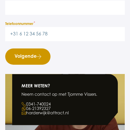
*
Telefoonnummer
Volgende
MEER WETEN?
Neem contact op met Tjomme Vissers.
0341-740024
06-21392327
harderwijk@attract.nl