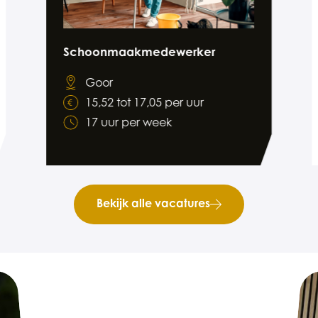
Schoonmaakmedewerker
Goor
15,52 tot 17,05 per uur
17 uur per week
Bekijk alle vacatures