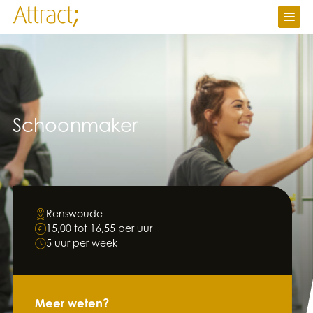
Vacatures
Ik zoek werk
Ik zoek personeel
Over Attract
Contact
Schoonmaker
Werken bij
Nieuws
Attractuur
Renswoude
15,00 tot 16,55 per uur
5 uur per week
Meer weten?