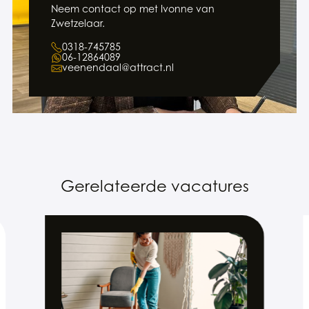
Neem contact op met Ivonne van
Zwetzelaar.
0318-745785
06-12864089
veenendaal@attract.nl
Gerelateerde vacatures