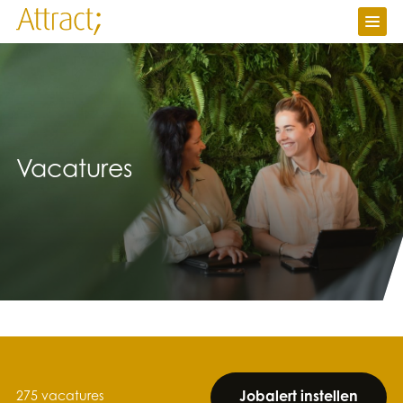
Vacatures
Ik zoek werk
Ik zoek personeel
Over Attract
Contact
Vacatures
Werken bij
Nieuws
Attractuur
Jobalert instellen
275 vacatures