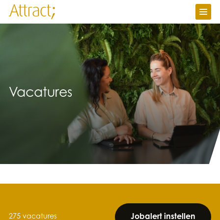
Vacatures
Ik zoek werk
Ik zoek personeel
Over Attract
Contact
Vacatures
Werken bij
Nieuws
Attractuur
Jobalert instellen
275 vacatures