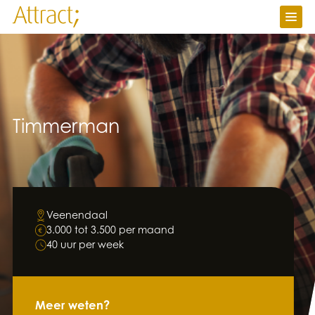
Vacatures
Ik zoek werk
Ik zoek personeel
Over Attract
Contact
Timmerman
Werken bij
Nieuws
Attractuur
Veenendaal
3.000 tot 3.500 per maand
40 uur per week
Meer weten?