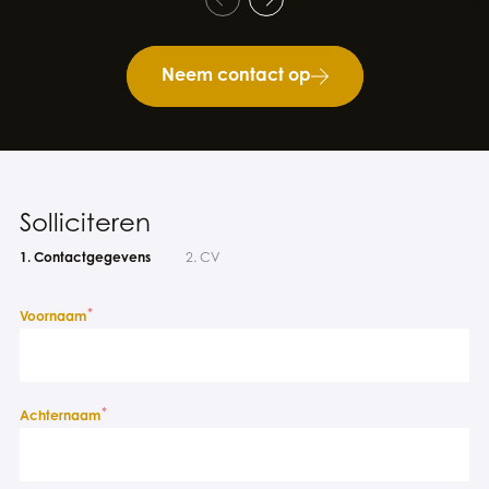
Neem contact op
Solliciteren
1. Contactgegevens
2. CV
*
Voornaam
*
Achternaam