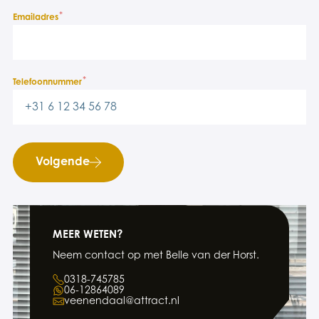
*
Emailadres
*
Telefoonnummer
Volgende
MEER WETEN?
Neem contact op met Belle van der Horst.
0318-745785
06-12864089
veenendaal@attract.nl