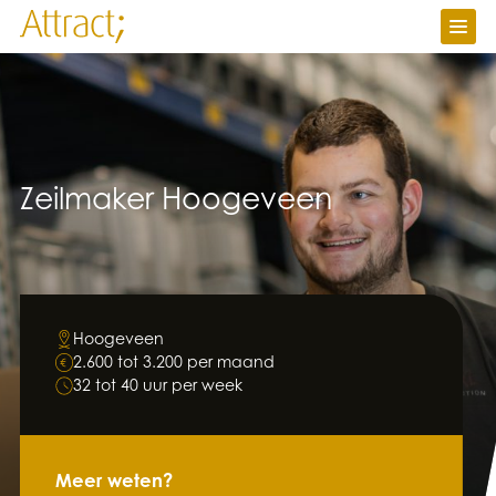
Vacatures
Ik zoek werk
Ik zoek personeel
Over Attract
Contact
Zeilmaker Hoogeveen
Werken bij
Nieuws
Attractuur
Hoogeveen
2.600 tot 3.200 per maand
32 tot 40 uur per week
Meer weten?