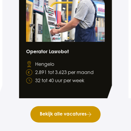
Operator Lasrobot
Hengelo
2.891 tot 3.623 per maand
32 tot 40 uur per week
Bekijk alle vacatures