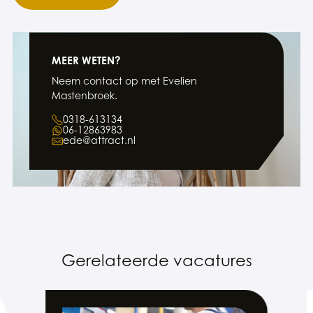
MEER WETEN?
Neem contact op met Evelien
Mastenbroek.
0318-613134
06-12863983
ede@attract.nl
Gerelateerde vacatures